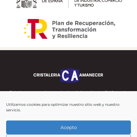
Fabricamos productos de aluminio, cristal y PVC con la
máxima calidad y eficiencia energética, creando
Utilizamos cookies para optimizar nuestro sitio web y nuestro
diseños modernos y exclusivos, gracias a que
servicio.
trabajamos con marcas punteras en el sector.
Acepto