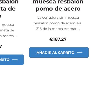
sbalón
muesca resbalón
ta de
pomo de acero
o
La cerradura sin muesca
resbalón pomo de acero Aisi
n muesca
316 de la marca Aramar ...
aneta de
a marca ...
€
167.27
7
AÑADIR AL CARRITO
RRITO