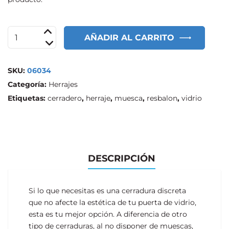
Cerradero
AÑADIR AL CARRITO
vidrio
sin
muesca
SKU:
06034
resbalón
Categoría:
Herrajes
cantidad
Etiquetas:
cerradero
,
herraje
,
muesca
,
resbalon
,
vidrio
DESCRIPCIÓN
Si lo que necesitas es una cerradura discreta
que no afecte la estética de tu puerta de vidrio,
esta es tu mejor opción. A diferencia de otro
tipo de cerraduras, al no disponer de muescas,